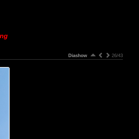
ung
Diashow
26/43