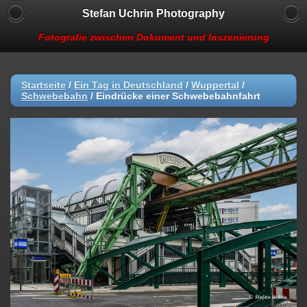
Stefan Uchrin Photography
Fotografie zwischen Dokument und Inszenierung
Startseite
/
Ein Tag in Deutschland
/
Wuppertal
/
Schwebebahn
/
Eindrücke einer Schwebebahnfahrt