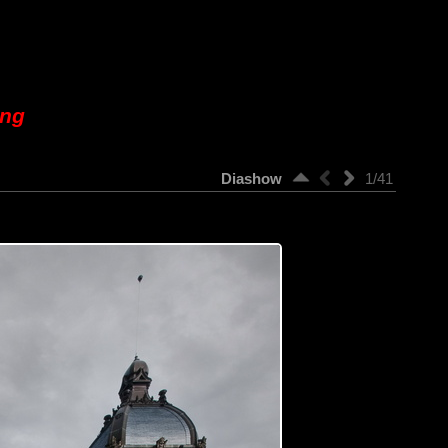
ung
Diashow
1/41