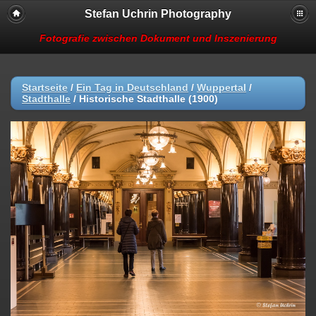
Stefan Uchrin Photography
Fotografie zwischen Dokument und Inszenierung
Startseite
/
Ein Tag in Deutschland
/
Wuppertal
/
Stadthalle
/
Historische Stadthalle (1900)