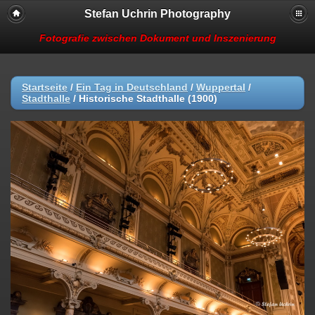
Stefan Uchrin Photography
Fotografie zwischen Dokument und Inszenierung
Startseite
/
Ein Tag in Deutschland
/
Wuppertal
/
Stadthalle
/
Historische Stadthalle (1900)