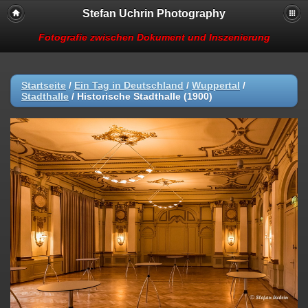
Stefan Uchrin Photography
Fotografie zwischen Dokument und Inszenierung
Startseite
/
Ein Tag in Deutschland
/
Wuppertal
/
Stadthalle
/
Historische Stadthalle (1900)