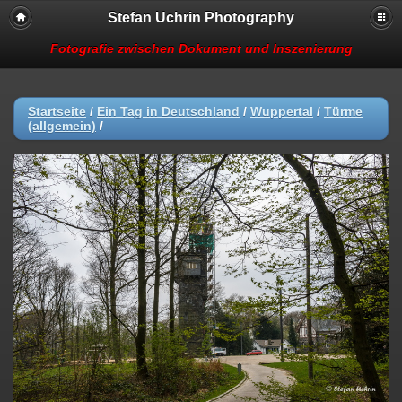
Stefan Uchrin Photography
Fotografie zwischen Dokument und Inszenierung
Startseite
/
Ein Tag in Deutschland
/
Wuppertal
/
Türme
(allgemein)
/