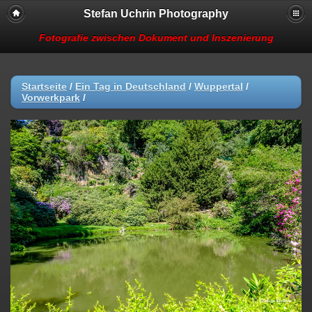
Stefan Uchrin Photography
Fotografie zwischen Dokument und Inszenierung
Startseite
/
Ein Tag in Deutschland
/
Wuppertal
/
Vorwerkpark
/