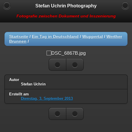
Stefan Uchrin Photography
Fotografie zwischen Dokument und Inszenierung
Startseite
/
Ein Tag in Deutschland
/
Wuppertal
/
Werther
Brunnen
/
Autor
Stefan Uchrin
Erstellt am
Dienstag, 3. September 2013