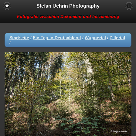
Stefan Uchrin Photography
Fotografie zwischen Dokument und Inszenierung
Startseite
/
Ein Tag in Deutschland
/
Wuppertal
/
Zillertal
/