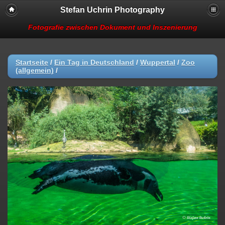
Stefan Uchrin Photography
Fotografie zwischen Dokument und Inszenierung
Startseite
/
Ein Tag in Deutschland
/
Wuppertal
/
Zoo
(allgemein)
/