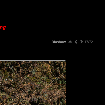
ung
Diashow
17/72