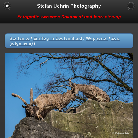
Stefan Uchrin Photography
Fotografie zwischen Dokument und Inszenierung
Startseite
/
Ein Tag in Deutschland
/
Wuppertal
/
Zoo
(allgemein)
/