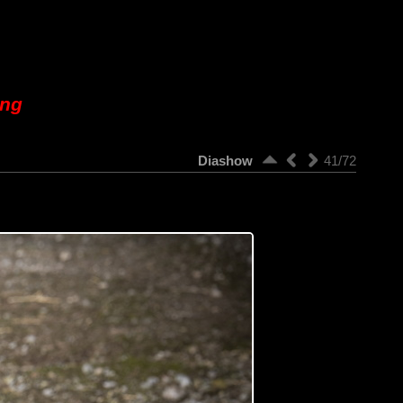
ung
Diashow
41/72