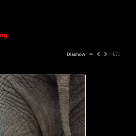
ung
Diashow
44/72