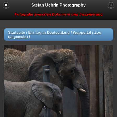
Stefan Uchrin Photography
Fotografie zwischen Dokument und Inszenierung
Startseite
/
Ein Tag in Deutschland
/
Wuppertal
/
Zoo
(allgemein)
/