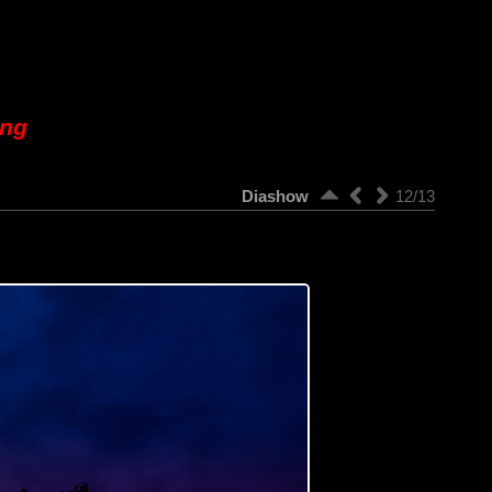
ung
Diashow
12/13