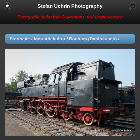
Stefan Uchrin Photography
Fotografie zwischen Dokument und Inszenierung
Startseite
/
Industriekultur
/
Bochum (Dahlhausen)
/