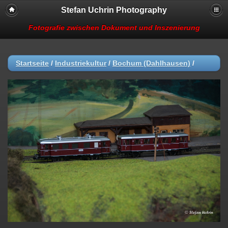
Stefan Uchrin Photography
Fotografie zwischen Dokument und Inszenierung
Startseite
/
Industriekultur
/
Bochum (Dahlhausen)
/