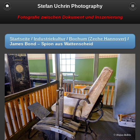
Stefan Uchrin Photography
Fotografie zwischen Dokument und Inszenierung
Startseite
/
Industriekultur
/
Bochum (Zeche Hannover)
/
James Bond – Spion aus Wattenscheid