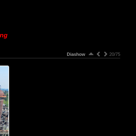
ung
Diashow
20/75