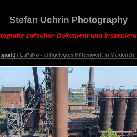
Stefan Uchrin Photography
tografie zwischen Dokument und Inszenier
spark)
/ LaPaNo - stillgelegtes Hüttenwerk in Meiderich