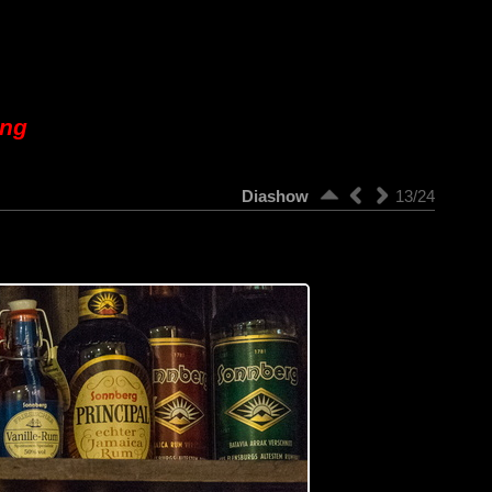
ung
Diashow
13/24