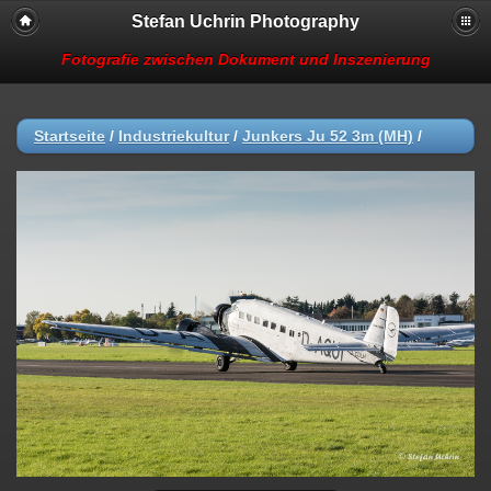
Stefan Uchrin Photography
Fotografie zwischen Dokument und Inszenierung
Startseite
/
Industriekultur
/
Junkers Ju 52 3m (MH)
/