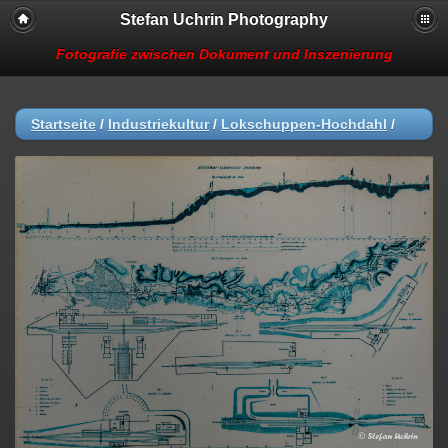
Stefan Uchrin Photography
Fotografie zwischen Dokument und Inszenierung
Startseite
/
Industriekultur
/
Lokschuppen-Hochdahl
/