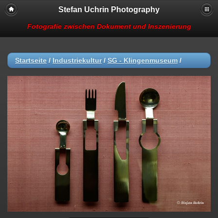
Stefan Uchrin Photography
Fotografie zwischen Dokument und Inszenierung
Startseite
/
Industriekultur
/
SG - Klingenmuseum
/