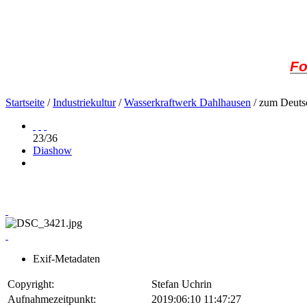
Fo
Startseite
/
Industriekultur
/
Wasserkraftwerk Dahlhausen
/ zum Deuts
23/36
Diashow
Exif-Metadaten
Copyright:
Stefan Uchrin
Aufnahmezeitpunkt:
2019:06:10 11:47:27