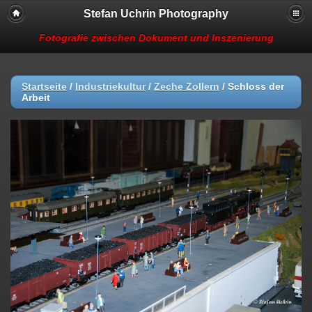
Stefan Uchrin Photography
Fotografie zwischen Dokument und Inszenierung
Startseite
/
Industriekultur
/
Zeche Zollern
/
Schloss der
Arbeit