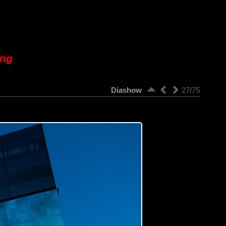
ung
Diashow
27/75