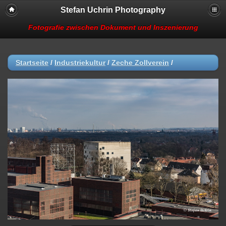
Stefan Uchrin Photography
Fotografie zwischen Dokument und Inszenierung
Startseite
/
Industriekultur
/
Zeche Zollverein
/