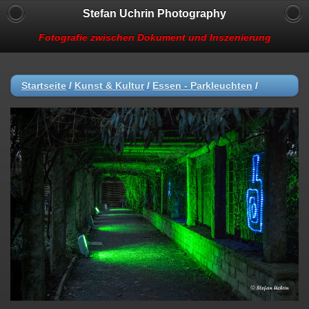
Stefan Uchrin Photography
Fotografie zwischen Dokument und Inszenierung
Startseite
/
Kunst & Kultur
/
Essen - Parkleuchten
/