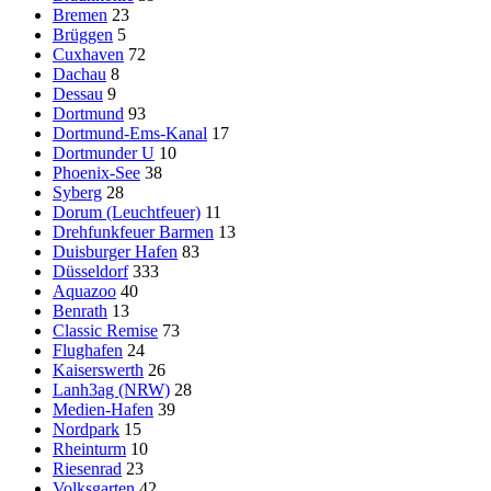
Bremen
23
Brüggen
5
Cuxhaven
72
Dachau
8
Dessau
9
Dortmund
93
Dortmund-Ems-Kanal
17
Dortmunder U
10
Phoenix-See
38
Syberg
28
Dorum (Leuchtfeuer)
11
Drehfunkfeuer Barmen
13
Duisburger Hafen
83
Düsseldorf
333
Aquazoo
40
Benrath
13
Classic Remise
73
Flughafen
24
Kaiserswerth
26
Lanh3ag (NRW)
28
Medien-Hafen
39
Nordpark
15
Rheinturm
10
Riesenrad
23
Volksgarten
42