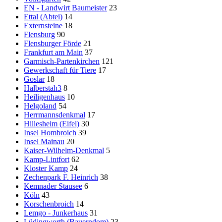
EN - Landwirt Baumeister
23
Ettal (Abtei)
14
Externsteine
18
Flensburg
90
Flensburger Förde
21
Frankfurt am Main
37
Garmisch-Partenkirchen
121
Gewerkschaft für Tiere
17
Goslar
18
Halberstah3
8
Heiligenhaus
10
Helgoland
54
Herrmannsdenkmal
17
Hillesheim (Eifel)
30
Insel Hombroich
39
Insel Mainau
20
Kaiser-Wilhelm-Denkmal
5
Kamp-Lintfort
62
Kloster Kamp
24
Zechenpark F. Heinrich
38
Kemnader Stausee
6
Köln
43
Korschenbroich
14
Lemgo - Junkerhaus
31
Lüdingworth (Bauerndom)
23