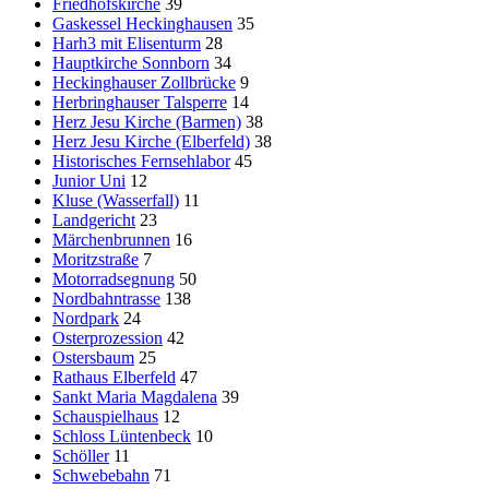
Friedhofskirche
39
Gaskessel Heckinghausen
35
Harh3 mit Elisenturm
28
Hauptkirche Sonnborn
34
Heckinghauser Zollbrücke
9
Herbringhauser Talsperre
14
Herz Jesu Kirche (Barmen)
38
Herz Jesu Kirche (Elberfeld)
38
Historisches Fernsehlabor
45
Junior Uni
12
Kluse (Wasserfall)
11
Landgericht
23
Märchenbrunnen
16
Moritzstraße
7
Motorradsegnung
50
Nordbahntrasse
138
Nordpark
24
Osterprozession
42
Ostersbaum
25
Rathaus Elberfeld
47
Sankt Maria Magdalena
39
Schauspielhaus
12
Schloss Lüntenbeck
10
Schöller
11
Schwebebahn
71