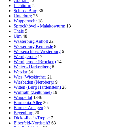
Gräfrath
13
Lichtturm
5
Schloss Burg
36
Unterburg
25
Wupperwehr
18
Sprockhövel - Malakowturm
13
Thale
5
Ulm
48
Wasserburg Anholt
22
Wasserburg Kemnade
8
Wasserschloss Westerburg
6
Wernigerode
17
Wernigerode (Brocken)
14
Wetter - Harkortberg
6
Wetzlar
34
Wies (Wieskirche)
21
Wiesbaden (Neroberg)
9
Witten (Burg Hardenstein)
28
Wülfrath (Zeittunnel)
19
Wuppertal
1346
Barmenia-Allee
26
Barmer Anlagen
25
Beyenburg
20
Dicke-Ibach-Treppe
7
Elberfeld-Nordstah3
63