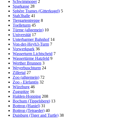
Schwimmoper
2
Sparkasse
28
Sphère Trames (Gitterkugel)
5
Stah3halle
41
Tiergartentreppe
8
Toelleturm
45
Türme (allgemein)
10
Universität
17
Unterbarmer Bahnhof
14
Von-der-Heyh3-Turm
7
Vorwerkpark
36
Wasserturm Lichtscheid
7
Wassertürme Hatzfeld
9
Werther Brunnen
3
Weyerbuschturm
24
Zillertal
27
Zoo (allgemein)
72
Zoo - Elefantös
32
Würzburg
46
Zugspitze
16
Halden-Hopping
208
Bochum (Tippelsberg)
13
Bottrop (Haniel)
31
Bottrop (Tetraeder)
40
Duisburg (Tiger and Turtle)
38