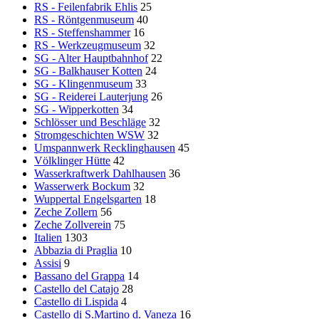
RS - Feilenfabrik Ehlis
25
RS - Röntgenmuseum
40
RS - Steffenshammer
16
RS - Werkzeugmuseum
32
SG - Alter Hauptbahnhof
22
SG - Balkhauser Kotten
24
SG - Klingenmuseum
33
SG - Reiderei Lauterjung
26
SG - Wipperkotten
34
Schlösser und Beschläge
32
Stromgeschichten WSW
32
Umspannwerk Recklinghausen
45
Völklinger Hütte
42
Wasserkraftwerk Dahlhausen
36
Wasserwerk Bockum
32
Wuppertal Engelsgarten
18
Zeche Zollern
56
Zeche Zollverein
75
Italien
1303
Abbazia di Praglia
10
Assisi
9
Bassano del Grappa
14
Castello del Catajo
28
Castello di Lispida
4
Castello di S.Martino d. Vaneza
16