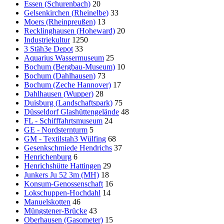
Essen (Schurenbach)
20
Gelsenkirchen (Rheinelbe)
33
Moers (Rheinpreußen)
13
Recklinghausen (Hoheward)
20
Industriekultur
1250
3 Stäh3e Depot
33
Aquarius Wassermuseum
25
Bochum (Bergbau-Museum)
10
Bochum (Dahlhausen)
73
Bochum (Zeche Hannover)
17
Dahlhausen (Wupper)
28
Duisburg (Landschaftspark)
75
Düsseldorf Glashüttengelände
48
FL - Schifffahrtsmuseum
24
GE - Nordsternturm
5
GM - Textilstah3 Wülfing
68
Gesenkschmiede Hendrichs
37
Henrichenburg
6
Henrichshütte Hattingen
29
Junkers Ju 52 3m (MH)
18
Konsum-Genossenschaft
16
Lokschuppen-Hochdahl
14
Manuelskotten
46
Müngstener-Brücke
43
Oberhausen (Gasometer)
15