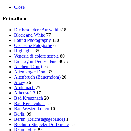
Close
Fotoalben
Die besondere Auswahl
318
Black and White
77
Found Photography
120
Gestische Fotografie
6
Highlights
35
Venezia di colore seppia
80
Ein Tag in Deutschland
4075
Aachen (Dom)
16
Altenberger Dom
37
Altenbruch (Bauerndom)
20
Alzey
26
Andernach
25
Athensteh3
17
Bad Kreuznach
20
Bad Reichenhall
15
Bad Westernkotten
10
Berlin
99
Berlin (Reichstagsgebäude)
1
Bochum-Stiepeler Dorfkirche
15
Braunkohle
39