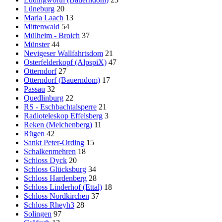
Lüneburg
20
Maria Laach
13
Mittenwald
54
Mülheim - Broich
37
Münster
44
Nevigeser Wallfahrtsdom
21
Osterfelderkopf (AlpspiX)
47
Otterndorf
27
Otterndorf (Bauerndom)
17
Passau
32
Quedlinburg
22
RS - Eschbachtalsperre
21
Radioteleskop Effelsberg
3
Reken (Melchenberg)
11
Rügen
42
Sankt Peter-Ording
15
Schalkenmehren
18
Schloss Dyck
20
Schloss Glücksburg
34
Schloss Hardenberg
28
Schloss Linderhof (Ettal)
18
Schloss Nordkirchen
37
Schloss Rheyh3
28
Solingen
97