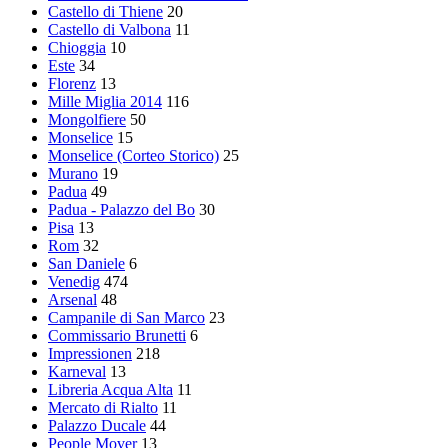
Castello di Thiene
20
Castello di Valbona
11
Chioggia
10
Este
34
Florenz
13
Mille Miglia 2014
116
Mongolfiere
50
Monselice
15
Monselice (Corteo Storico)
25
Murano
19
Padua
49
Padua - Palazzo del Bo
30
Pisa
13
Rom
32
San Daniele
6
Venedig
474
Arsenal
48
Campanile di San Marco
23
Commissario Brunetti
6
Impressionen
218
Karneval
13
Libreria Acqua Alta
11
Mercato di Rialto
11
Palazzo Ducale
44
People Mover
13