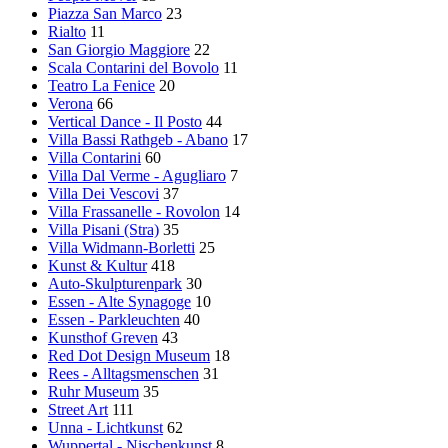
Piazza San Marco
23
Rialto
11
San Giorgio Maggiore
22
Scala Contarini del Bovolo
11
Teatro La Fenice
20
Verona
66
Vertical Dance - Il Posto
44
Villa Bassi Rathgeb - Abano
17
Villa Contarini
60
Villa Dal Verme - Agugliaro
7
Villa Dei Vescovi
37
Villa Frassanelle - Rovolon
14
Villa Pisani (Stra)
35
Villa Widmann-Borletti
25
Kunst & Kultur
418
Auto-Skulpturenpark
30
Essen - Alte Synagoge
10
Essen - Parkleuchten
40
Kunsthof Greven
43
Red Dot Design Museum
18
Rees - Alltagsmenschen
31
Ruhr Museum
35
Street Art
111
Unna - Lichtkunst
62
Wuppertal - Nischenkunst
8