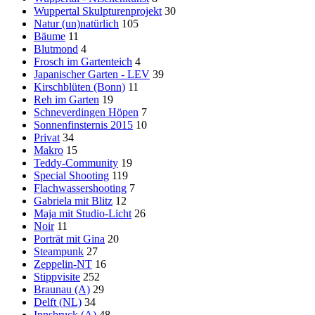
Wuppertal Skulpturenprojekt
30
Natur (un)natürlich
105
Bäume
11
Blutmond
4
Frosch im Gartenteich
4
Japanischer Garten - LEV
39
Kirschblüten (Bonn)
11
Reh im Garten
19
Schneverdingen Höpen
7
Sonnenfinsternis 2015
10
Privat
34
Makro
15
Teddy-Community
19
Special Shooting
119
Flachwassershooting
7
Gabriela mit Blitz
12
Maja mit Studio-Licht
26
Noir
11
Porträt mit Gina
20
Steampunk
27
Zeppelin-NT
16
Stippvisite
252
Braunau (A)
29
Delft (NL)
34
Innsbruck (A)
48