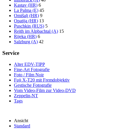
Kastav (HR)
6
La Palma (E)
45
Omišalj (HR)
9
Opatija (HR)
13
Puschkin (RUS)
5
Reith im Alpbachtal (A)
15
Rijeka (HR)
6
Salzburg (A)
42
Service
Alter EDV-TIPP
Fine-Art Fotografie
Foto / Film Noir
Fuji X-T20 mit Fremdobjektiv
Gestische Fotografie
Vom Video-Film zur Video-DVD
Zeppelin-NT
Tags
Ansicht
Standard