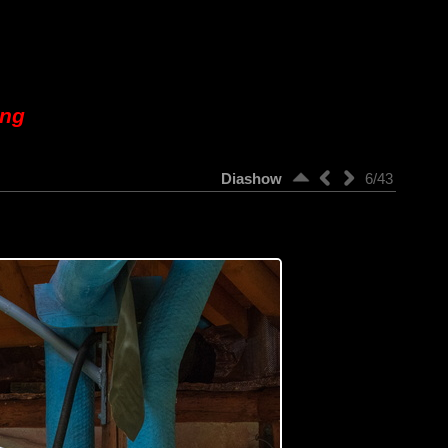
ung
Diashow
6/43