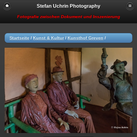
Stefan Uchrin Photography
Fotografie zwischen Dokument und Inszenierung
Startseite
/
Kunst & Kultur
/
Kunsthof Greven
/