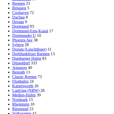
Bremen
23
Brüggen
5
Cuxhaven
72
Dachau
8
Dessau
9
Dortmund
93
Dortmund-Ems-Kanal
17
Dortmunder U
10
Phoenix-See
38
Syberg
28
Dorum (Leuchtfeuer)
11
Drehfunkfeuer Barmen
13
Duisburger Hafen
83
Düsseldorf
333
Aquazoo
40
Benrath
13
Classic Remise
73
Flughafen
24
Kaiserswerth
26
Lanh3ag (NRW)
28
Medien-Hafen
39
Nordpark
15
Rheinturm
10
Riesenrad
23
Volksgarten
42