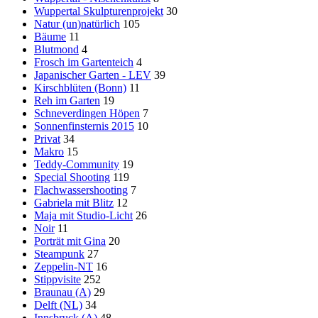
Wuppertal Skulpturenprojekt
30
Natur (un)natürlich
105
Bäume
11
Blutmond
4
Frosch im Gartenteich
4
Japanischer Garten - LEV
39
Kirschblüten (Bonn)
11
Reh im Garten
19
Schneverdingen Höpen
7
Sonnenfinsternis 2015
10
Privat
34
Makro
15
Teddy-Community
19
Special Shooting
119
Flachwassershooting
7
Gabriela mit Blitz
12
Maja mit Studio-Licht
26
Noir
11
Porträt mit Gina
20
Steampunk
27
Zeppelin-NT
16
Stippvisite
252
Braunau (A)
29
Delft (NL)
34
Innsbruck (A)
48