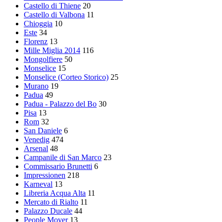
Castello di Thiene
20
Castello di Valbona
11
Chioggia
10
Este
34
Florenz
13
Mille Miglia 2014
116
Mongolfiere
50
Monselice
15
Monselice (Corteo Storico)
25
Murano
19
Padua
49
Padua - Palazzo del Bo
30
Pisa
13
Rom
32
San Daniele
6
Venedig
474
Arsenal
48
Campanile di San Marco
23
Commissario Brunetti
6
Impressionen
218
Karneval
13
Libreria Acqua Alta
11
Mercato di Rialto
11
Palazzo Ducale
44
People Mover
13