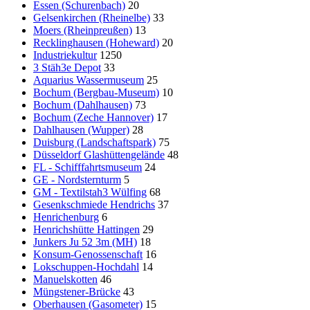
Essen (Schurenbach)
20
Gelsenkirchen (Rheinelbe)
33
Moers (Rheinpreußen)
13
Recklinghausen (Hoheward)
20
Industriekultur
1250
3 Stäh3e Depot
33
Aquarius Wassermuseum
25
Bochum (Bergbau-Museum)
10
Bochum (Dahlhausen)
73
Bochum (Zeche Hannover)
17
Dahlhausen (Wupper)
28
Duisburg (Landschaftspark)
75
Düsseldorf Glashüttengelände
48
FL - Schifffahrtsmuseum
24
GE - Nordsternturm
5
GM - Textilstah3 Wülfing
68
Gesenkschmiede Hendrichs
37
Henrichenburg
6
Henrichshütte Hattingen
29
Junkers Ju 52 3m (MH)
18
Konsum-Genossenschaft
16
Lokschuppen-Hochdahl
14
Manuelskotten
46
Müngstener-Brücke
43
Oberhausen (Gasometer)
15