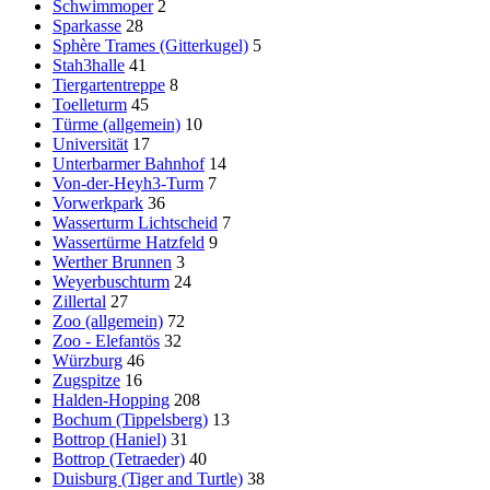
Schwimmoper
2
Sparkasse
28
Sphère Trames (Gitterkugel)
5
Stah3halle
41
Tiergartentreppe
8
Toelleturm
45
Türme (allgemein)
10
Universität
17
Unterbarmer Bahnhof
14
Von-der-Heyh3-Turm
7
Vorwerkpark
36
Wasserturm Lichtscheid
7
Wassertürme Hatzfeld
9
Werther Brunnen
3
Weyerbuschturm
24
Zillertal
27
Zoo (allgemein)
72
Zoo - Elefantös
32
Würzburg
46
Zugspitze
16
Halden-Hopping
208
Bochum (Tippelsberg)
13
Bottrop (Haniel)
31
Bottrop (Tetraeder)
40
Duisburg (Tiger and Turtle)
38