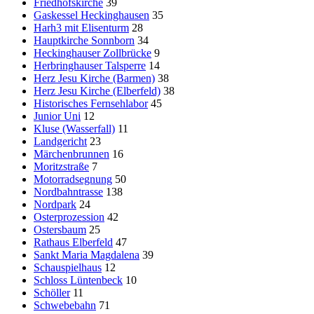
Friedhofskirche
39
Gaskessel Heckinghausen
35
Harh3 mit Elisenturm
28
Hauptkirche Sonnborn
34
Heckinghauser Zollbrücke
9
Herbringhauser Talsperre
14
Herz Jesu Kirche (Barmen)
38
Herz Jesu Kirche (Elberfeld)
38
Historisches Fernsehlabor
45
Junior Uni
12
Kluse (Wasserfall)
11
Landgericht
23
Märchenbrunnen
16
Moritzstraße
7
Motorradsegnung
50
Nordbahntrasse
138
Nordpark
24
Osterprozession
42
Ostersbaum
25
Rathaus Elberfeld
47
Sankt Maria Magdalena
39
Schauspielhaus
12
Schloss Lüntenbeck
10
Schöller
11
Schwebebahn
71