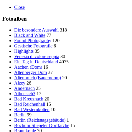
Close
Fotoalben
Die besondere Auswahl
318
Black and White
77
Found Photography
120
Gestische Fotografie
6
Highlights
35
Venezia di colore seppia
80
Ein Tag in Deutschland
4075
Aachen (Dom)
16
Altenberger Dom
37
Altenbruch (Bauerndom)
20
Alzey
26
Andernach
25
Athensteh3
17
Bad Kreuznach
20
Bad Reichenhall
15
Bad Westernkotten
10
Berlin
99
Berlin (Reichstagsgebäude)
1
Bochum-Stiepeler Dorfkirche
15
Braunkohle
39