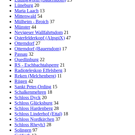
Lüneburg
20
Maria Laach
13
Mittenwald
54
Mülheim - Broich
37
Münster
44
Nevigeser Wallfahrtsdom
21
Osterfelderkopf (AlpspiX)
47
Otterndorf
27
Otterndorf (Bauerndom)
17
Passau
32
Quedlinburg
22
RS - Eschbachtalsperre
21
Radioteleskop Effelsberg
3
Reken (Melchenberg)
11
Rügen
42
Sankt Peter-Ording
15
Schalkenmehren
18
Schloss Dyck
20
Schloss Glücksburg
34
Schloss Hardenberg
28
Schloss Linderhof (Ettal)
18
Schloss Nordkirchen
37
Schloss Rheyh3
28
Solingen
97