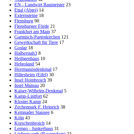
EN - Landwirt Baumeister
23
Ettal (Abtei)
14
Externsteine
18
Flensburg
90
Flensburger Förde
21
Frankfurt am Main
37
Garmisch-Partenkirchen
121
Gewerkschaft für Tiere
17
Goslar
18
Halberstah3
8
Heiligenhaus
10
Helgoland
54
Herrmannsdenkmal
17
Hillesheim (Eifel)
30
Insel Hombroich
39
Insel Mainau
20
Kaiser-Wilhelm-Denkmal
5
Kamp-Lintfort
62
Kloster Kamp
24
Zechenpark F. Heinrich
38
Kemnader Stausee
6
Köln
43
Korschenbroich
14
Lemgo - Junkerhaus
31
Lüdingworth (Bauerndom)
23