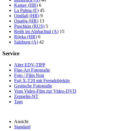
Kastav (HR)
6
La Palma (E)
45
Omišalj (HR)
9
Opatija (HR)
13
Puschkin (RUS)
5
Reith im Alpbachtal (A)
15
Rijeka (HR)
6
Salzburg (A)
42
Service
Alter EDV-TIPP
Fine-Art Fotografie
Foto / Film Noir
Fuji X-T20 mit Fremdobjektiv
Gestische Fotografie
Vom Video-Film zur Video-DVD
Zeppelin-NT
Tags
Ansicht
Standard