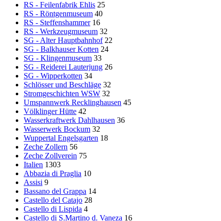
RS - Feilenfabrik Ehlis
25
RS - Röntgenmuseum
40
RS - Steffenshammer
16
RS - Werkzeugmuseum
32
SG - Alter Hauptbahnhof
22
SG - Balkhauser Kotten
24
SG - Klingenmuseum
33
SG - Reiderei Lauterjung
26
SG - Wipperkotten
34
Schlösser und Beschläge
32
Stromgeschichten WSW
32
Umspannwerk Recklinghausen
45
Völklinger Hütte
42
Wasserkraftwerk Dahlhausen
36
Wasserwerk Bockum
32
Wuppertal Engelsgarten
18
Zeche Zollern
56
Zeche Zollverein
75
Italien
1303
Abbazia di Praglia
10
Assisi
9
Bassano del Grappa
14
Castello del Catajo
28
Castello di Lispida
4
Castello di S.Martino d. Vaneza
16