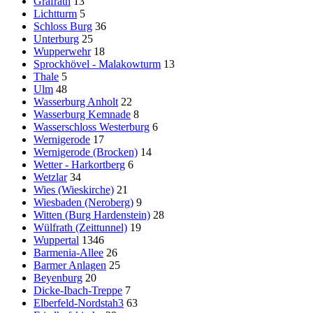
Gräfrath
13
Lichtturm
5
Schloss Burg
36
Unterburg
25
Wupperwehr
18
Sprockhövel - Malakowturm
13
Thale
5
Ulm
48
Wasserburg Anholt
22
Wasserburg Kemnade
8
Wasserschloss Westerburg
6
Wernigerode
17
Wernigerode (Brocken)
14
Wetter - Harkortberg
6
Wetzlar
34
Wies (Wieskirche)
21
Wiesbaden (Neroberg)
9
Witten (Burg Hardenstein)
28
Wülfrath (Zeittunnel)
19
Wuppertal
1346
Barmenia-Allee
26
Barmer Anlagen
25
Beyenburg
20
Dicke-Ibach-Treppe
7
Elberfeld-Nordstah3
63