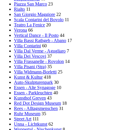
Piazza San Marco
23
Rialto
11
San Giorgio Maggiore
22
Scala Contarini del Bovolo
11
Teatro La Fenice
20
Verona
66
Vertical Dance - Il Posto
44
Villa Bassi Rathgeb - Abano
17
Villa Contarini
60
Villa Dal Verme - Agugliaro
7
Villa Dei Vescovi
37
Villa Frassanelle - Rovolon
14
Villa Pisani (Stra)
35
Villa Widmann-Borletti
25
Kunst & Kultur
418
Auto-Skulpturenpark
30
Essen - Alte Synagoge
10
Essen - Parkleuchten
40
Kunsthof Greven
43
Red Dot Design Museum
18
Rees - Alltagsmenschen
31
Ruhr Museum
35
Street Art
111
Unna - Lichtkunst
62
Wuppertal - Nischenkunst
8