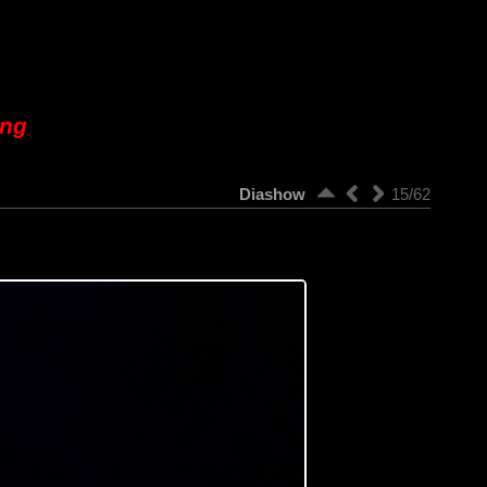
ung
Diashow
15/62