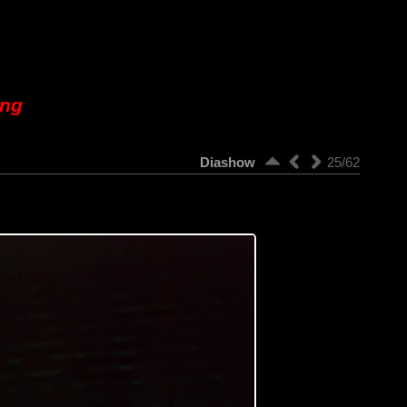
ung
Diashow
25/62