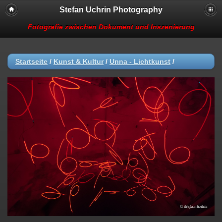
Stefan Uchrin Photography
Fotografie zwischen Dokument und Inszenierung
Startseite
/
Kunst & Kultur
/
Unna - Lichtkunst
/