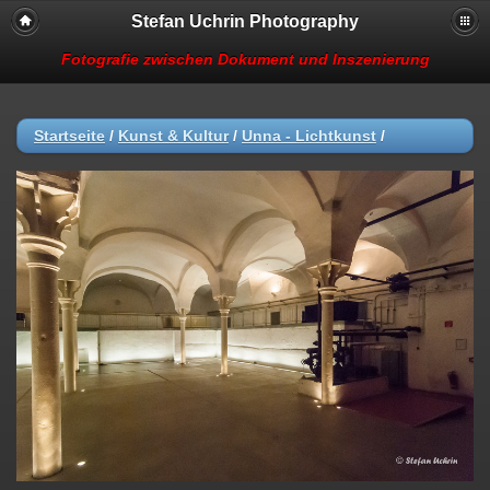
Stefan Uchrin Photography
Fotografie zwischen Dokument und Inszenierung
Startseite
/
Kunst & Kultur
/
Unna - Lichtkunst
/