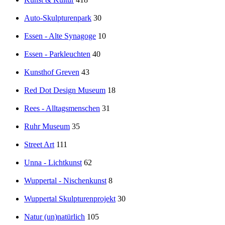
Auto-Skulpturenpark
30
Essen - Alte Synagoge
10
Essen - Parkleuchten
40
Kunsthof Greven
43
Red Dot Design Museum
18
Rees - Alltagsmenschen
31
Ruhr Museum
35
Street Art
111
Unna - Lichtkunst
62
Wuppertal - Nischenkunst
8
Wuppertal Skulpturenprojekt
30
Natur (un)natürlich
105