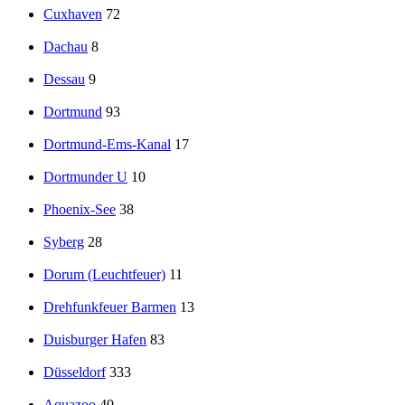
Cuxhaven
72
Dachau
8
Dessau
9
Dortmund
93
Dortmund-Ems-Kanal
17
Dortmunder U
10
Phoenix-See
38
Syberg
28
Dorum (Leuchtfeuer)
11
Drehfunkfeuer Barmen
13
Duisburger Hafen
83
Düsseldorf
333
Aquazoo
40