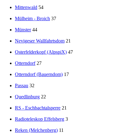
Mittenwald
54
Mülheim - Broich
37
Münster
44
Nevigeser Wallfahrtsdom
21
Osterfelderkopf (AlpspiX)
47
Otterndorf
27
Otterndorf (Bauerndom)
17
Passau
32
Quedlinburg
22
RS - Eschbachtalsperre
21
Radioteleskop Effelsberg
3
Reken (Melchenberg)
11