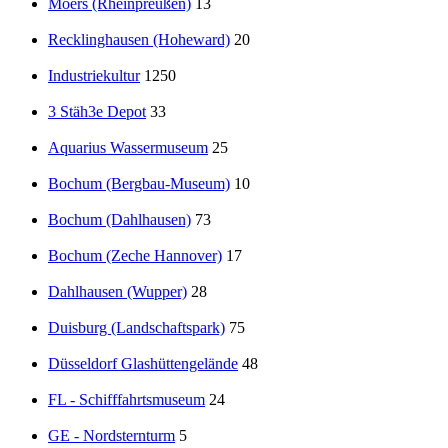
Moers (Rheinpreußen)
13
Recklinghausen (Hoheward)
20
Industriekultur
1250
3 Stäh3e Depot
33
Aquarius Wassermuseum
25
Bochum (Bergbau-Museum)
10
Bochum (Dahlhausen)
73
Bochum (Zeche Hannover)
17
Dahlhausen (Wupper)
28
Duisburg (Landschaftspark)
75
Düsseldorf Glashüttengelände
48
FL - Schifffahrtsmuseum
24
GE - Nordsternturm
5