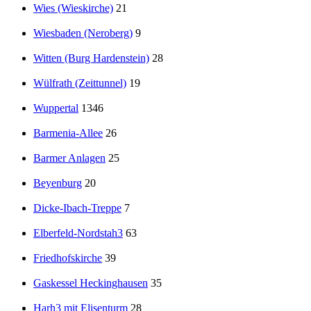
Wies (Wieskirche)
21
Wiesbaden (Neroberg)
9
Witten (Burg Hardenstein)
28
Wülfrath (Zeittunnel)
19
Wuppertal
1346
Barmenia-Allee
26
Barmer Anlagen
25
Beyenburg
20
Dicke-Ibach-Treppe
7
Elberfeld-Nordstah3
63
Friedhofskirche
39
Gaskessel Heckinghausen
35
Harh3 mit Elisenturm
28