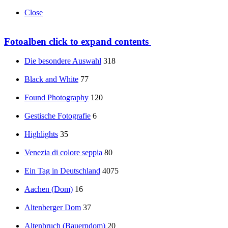
Close
Fotoalben
click to expand contents
Die besondere Auswahl
318
Black and White
77
Found Photography
120
Gestische Fotografie
6
Highlights
35
Venezia di colore seppia
80
Ein Tag in Deutschland
4075
Aachen (Dom)
16
Altenberger Dom
37
Altenbruch (Bauerndom)
20