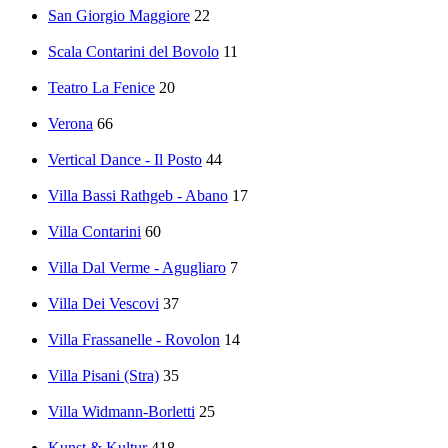
San Giorgio Maggiore
22
Scala Contarini del Bovolo
11
Teatro La Fenice
20
Verona
66
Vertical Dance - Il Posto
44
Villa Bassi Rathgeb - Abano
17
Villa Contarini
60
Villa Dal Verme - Agugliaro
7
Villa Dei Vescovi
37
Villa Frassanelle - Rovolon
14
Villa Pisani (Stra)
35
Villa Widmann-Borletti
25
Kunst & Kultur
418