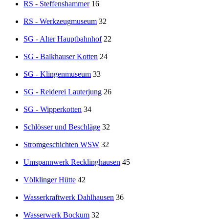
RS - Steffenshammer
16
RS - Werkzeugmuseum
32
SG - Alter Hauptbahnhof
22
SG - Balkhauser Kotten
24
SG - Klingenmuseum
33
SG - Reiderei Lauterjung
26
SG - Wipperkotten
34
Schlösser und Beschläge
32
Stromgeschichten WSW
32
Umspannwerk Recklinghausen
45
Völklinger Hütte
42
Wasserkraftwerk Dahlhausen
36
Wasserwerk Bockum
32