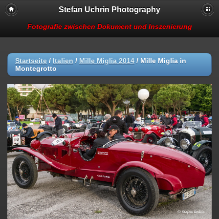
Stefan Uchrin Photography
Fotografie zwischen Dokument und Inszenierung
Startseite
/
Italien
/
Mille Miglia 2014
/
Mille Miglia in
Montegrotto