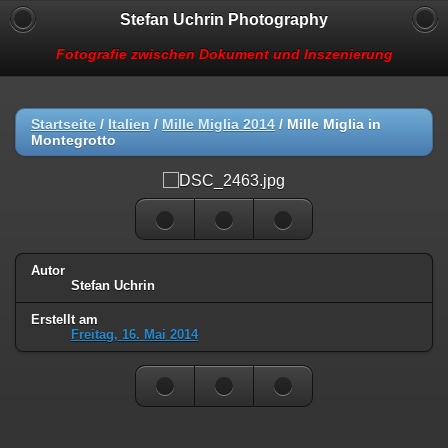
Stefan Uchrin Photography
Fotografie zwischen Dokument und Inszenierung
Startseite
/
Italien
/
Mille Miglia 2014
/
Mille Miglia in
Montegrotto
Autor
Stefan Uchrin
Erstellt am
Freitag, 16. Mai 2014