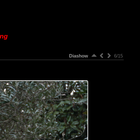
ung
Diashow
6/15