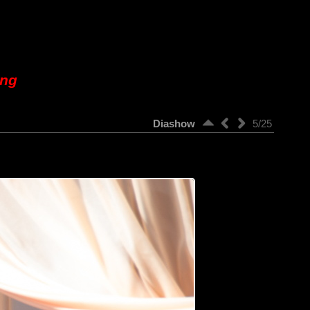
ung
Diashow
5/25