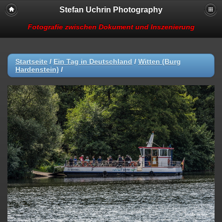
Stefan Uchrin Photography
Fotografie zwischen Dokument und Inszenierung
Startseite
/
Ein Tag in Deutschland
/
Witten (Burg
Hardenstein)
/