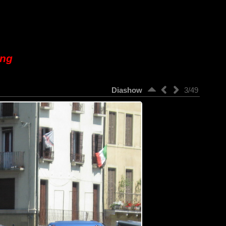
ung
Diashow
3/49