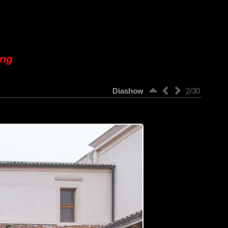
ung
Diashow
2/30