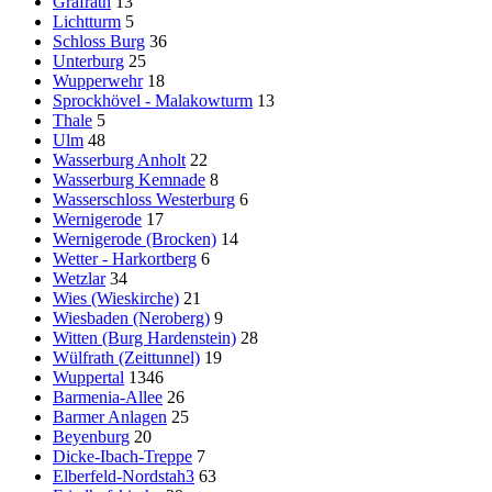
Gräfrath
13
Lichtturm
5
Schloss Burg
36
Unterburg
25
Wupperwehr
18
Sprockhövel - Malakowturm
13
Thale
5
Ulm
48
Wasserburg Anholt
22
Wasserburg Kemnade
8
Wasserschloss Westerburg
6
Wernigerode
17
Wernigerode (Brocken)
14
Wetter - Harkortberg
6
Wetzlar
34
Wies (Wieskirche)
21
Wiesbaden (Neroberg)
9
Witten (Burg Hardenstein)
28
Wülfrath (Zeittunnel)
19
Wuppertal
1346
Barmenia-Allee
26
Barmer Anlagen
25
Beyenburg
20
Dicke-Ibach-Treppe
7
Elberfeld-Nordstah3
63