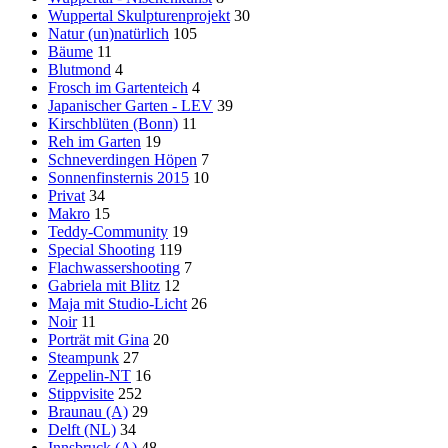
Wuppertal Skulpturenprojekt
30
Natur (un)natürlich
105
Bäume
11
Blutmond
4
Frosch im Gartenteich
4
Japanischer Garten - LEV
39
Kirschblüten (Bonn)
11
Reh im Garten
19
Schneverdingen Höpen
7
Sonnenfinsternis 2015
10
Privat
34
Makro
15
Teddy-Community
19
Special Shooting
119
Flachwassershooting
7
Gabriela mit Blitz
12
Maja mit Studio-Licht
26
Noir
11
Porträt mit Gina
20
Steampunk
27
Zeppelin-NT
16
Stippvisite
252
Braunau (A)
29
Delft (NL)
34
Innsbruck (A)
48