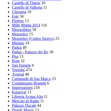
Castello di Thiene
20
Castello di Valbona
11
Chioggia
10
Este
34
Florenz
13
Mille Miglia 2014
116
Mongolfiere
50
Monselice
15
Monselice (Corteo Storico)
25
Murano
19
Padua
49
Padua - Palazzo del Bo
30
Pisa
13
Rom
32
San Daniele
6
Venedig
474
Arsenal
48
Campanile di San Marco
23
Commissario Brunetti
6
Impressionen
218
Karneval
13
Libreria Acqua Alta
11
Mercato di Rialto
11
Palazzo Ducale
44
People Mover
13