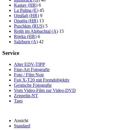
Kastav (HR)
6
La Palma (E)
45
Omišalj (HR)
9
Opatija (HR)
13
Puschkin (RUS)
5
Reith im Alpbachtal (A)
15
Rijeka (HR)
6
Salzburg (A)
42
Service
Alter EDV-TIPP
Fine-Art Fotografie
Foto / Film Noir
Fuji X-T20 mit Fremdobjektiv
Gestische Fotografie
Vom Video-Film zur Video-DVD
Zeppelin-NT
Tags
Ansicht
Standard