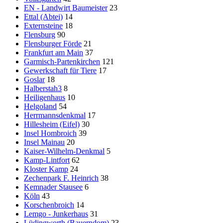
EN - Landwirt Baumeister
23
Ettal (Abtei)
14
Externsteine
18
Flensburg
90
Flensburger Förde
21
Frankfurt am Main
37
Garmisch-Partenkirchen
121
Gewerkschaft für Tiere
17
Goslar
18
Halberstah3
8
Heiligenhaus
10
Helgoland
54
Herrmannsdenkmal
17
Hillesheim (Eifel)
30
Insel Hombroich
39
Insel Mainau
20
Kaiser-Wilhelm-Denkmal
5
Kamp-Lintfort
62
Kloster Kamp
24
Zechenpark F. Heinrich
38
Kemnader Stausee
6
Köln
43
Korschenbroich
14
Lemgo - Junkerhaus
31
Lüdingworth (Bauerndom)
23