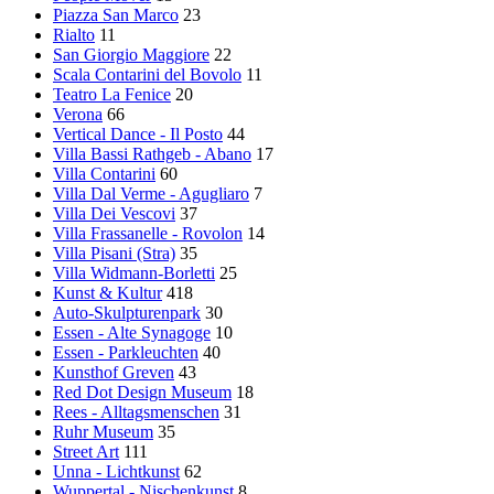
Piazza San Marco
23
Rialto
11
San Giorgio Maggiore
22
Scala Contarini del Bovolo
11
Teatro La Fenice
20
Verona
66
Vertical Dance - Il Posto
44
Villa Bassi Rathgeb - Abano
17
Villa Contarini
60
Villa Dal Verme - Agugliaro
7
Villa Dei Vescovi
37
Villa Frassanelle - Rovolon
14
Villa Pisani (Stra)
35
Villa Widmann-Borletti
25
Kunst & Kultur
418
Auto-Skulpturenpark
30
Essen - Alte Synagoge
10
Essen - Parkleuchten
40
Kunsthof Greven
43
Red Dot Design Museum
18
Rees - Alltagsmenschen
31
Ruhr Museum
35
Street Art
111
Unna - Lichtkunst
62
Wuppertal - Nischenkunst
8