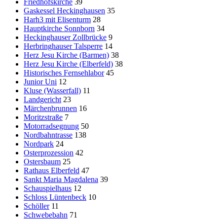
Friedhofskirche
39
Gaskessel Heckinghausen
35
Harh3 mit Elisenturm
28
Hauptkirche Sonnborn
34
Heckinghauser Zollbrücke
9
Herbringhauser Talsperre
14
Herz Jesu Kirche (Barmen)
38
Herz Jesu Kirche (Elberfeld)
38
Historisches Fernsehlabor
45
Junior Uni
12
Kluse (Wasserfall)
11
Landgericht
23
Märchenbrunnen
16
Moritzstraße
7
Motorradsegnung
50
Nordbahntrasse
138
Nordpark
24
Osterprozession
42
Ostersbaum
25
Rathaus Elberfeld
47
Sankt Maria Magdalena
39
Schauspielhaus
12
Schloss Lüntenbeck
10
Schöller
11
Schwebebahn
71