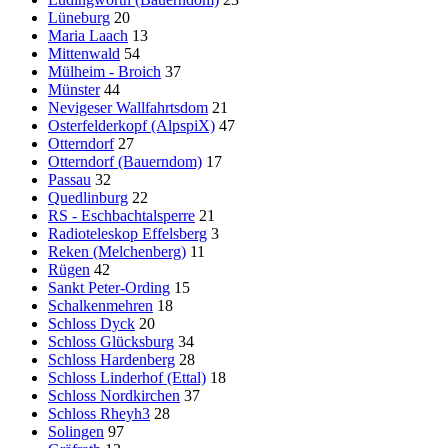
Lüneburg
20
Maria Laach
13
Mittenwald
54
Mülheim - Broich
37
Münster
44
Nevigeser Wallfahrtsdom
21
Osterfelderkopf (AlpspiX)
47
Otterndorf
27
Otterndorf (Bauerndom)
17
Passau
32
Quedlinburg
22
RS - Eschbachtalsperre
21
Radioteleskop Effelsberg
3
Reken (Melchenberg)
11
Rügen
42
Sankt Peter-Ording
15
Schalkenmehren
18
Schloss Dyck
20
Schloss Glücksburg
34
Schloss Hardenberg
28
Schloss Linderhof (Ettal)
18
Schloss Nordkirchen
37
Schloss Rheyh3
28
Solingen
97