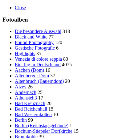
Close
Fotoalben
Die besondere Auswahl
318
Black and White
77
Found Photography
120
Gestische Fotografie
6
Highlights
35
Venezia di colore seppia
80
Ein Tag in Deutschland
4075
Aachen (Dom)
16
Altenberger Dom
37
Altenbruch (Bauerndom)
20
Alzey
26
Andernach
25
Athensteh3
17
Bad Kreuznach
20
Bad Reichenhall
15
Bad Westernkotten
10
Berlin
99
Berlin (Reichstagsgebäude)
1
Bochum-Stiepeler Dorfkirche
15
Braunkohle
39