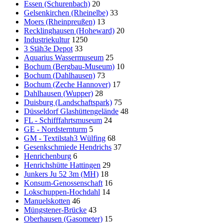
Essen (Schurenbach)
20
Gelsenkirchen (Rheinelbe)
33
Moers (Rheinpreußen)
13
Recklinghausen (Hoheward)
20
Industriekultur
1250
3 Stäh3e Depot
33
Aquarius Wassermuseum
25
Bochum (Bergbau-Museum)
10
Bochum (Dahlhausen)
73
Bochum (Zeche Hannover)
17
Dahlhausen (Wupper)
28
Duisburg (Landschaftspark)
75
Düsseldorf Glashüttengelände
48
FL - Schifffahrtsmuseum
24
GE - Nordsternturm
5
GM - Textilstah3 Wülfing
68
Gesenkschmiede Hendrichs
37
Henrichenburg
6
Henrichshütte Hattingen
29
Junkers Ju 52 3m (MH)
18
Konsum-Genossenschaft
16
Lokschuppen-Hochdahl
14
Manuelskotten
46
Müngstener-Brücke
43
Oberhausen (Gasometer)
15