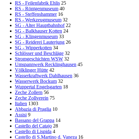
RS - Feilenfabrik Ehlis
25
RS - Röntgenmuseum
40
RS - Steffenshammer
16
RS - Werkzeugmuseum
32
SG - Alter Hauptbahnhof
22
SG - Balkhauser Kotten
24
SG - Klingenmuseum
33
SG - Reiderei Lauterjung
26
SG - Wipperkotten
34
Schlösser und Beschläge
32
Stromgeschichten WSW
32
Umspannwerk Recklinghausen
45
Völklinger Hütte
42
Wasserkraftwerk Dahlhausen
36
Wasserwerk Bockum
32
Wuppertal Engelsgarten
18
Zeche Zollern
56
Zeche Zollverein
75
Italien
1303
Abbazia di Praglia
10
Assisi
9
Bassano del Grappa
14
Castello del Catajo
28
Castello di Lispida
4
Castello di S.Martino d. Vaneza
16