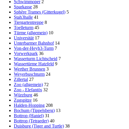
Schwimmoper
2
Sparkasse
28
Sphère Trames (Gitterkugel)
5
Stah3halle
41
Tiergartentreppe
8
Toelleturm
45
Türme (allgemein)
10
Universität
17
Unterbarmer Bahnhof
14
Von-der-Heyh3-Turm
7
Vorwerkpark
36
Wasserturm Lichtscheid
7
Wassertürme Hatzfeld
9
Werther Brunnen
3
Weyerbuschturm
24
Zillertal
27
Zoo (allgemein)
72
Zoo - Elefantös
32
Würzburg
46
Zugspitze
16
Halden-Hopping
208
Bochum (Tippelsberg)
13
Bottrop (Haniel)
31
Bottrop (Tetraeder)
40
Duisburg (Tiger and Turtle)
38