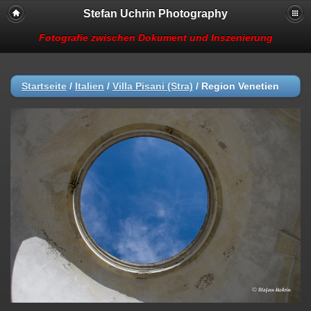
Stefan Uchrin Photography
Fotografie zwischen Dokument und Inszenierung
Startseite
/
Italien
/
Villa Pisani (Stra)
/
Region Venetien