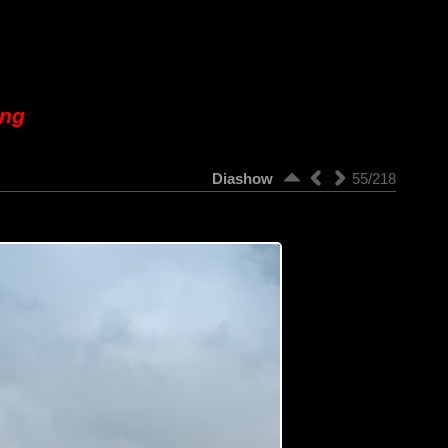
ung
Diashow
55/218