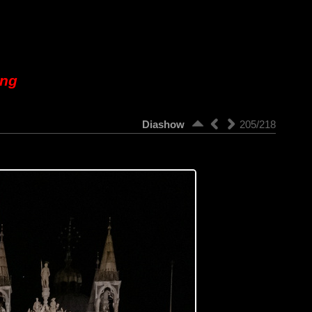
ung
Diashow
205/218